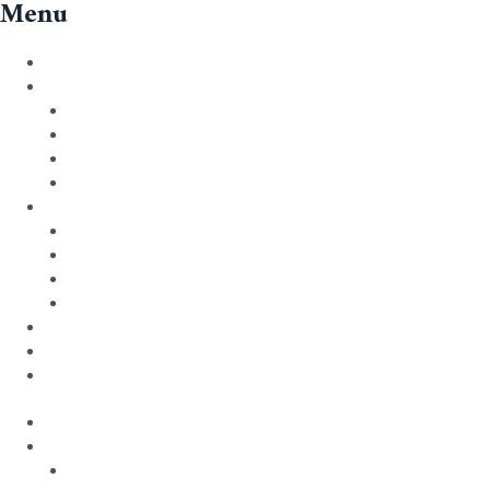
Menu
Over ons
Voor migranten
Events
Traumaverwerking
Op zoek naar contacten
Geloof
Voor kerken/organisaties
Gastvrij kerk zijn
Advies en materiaal
Voorgangers
Projecten
Nieuws
Shop
Contact
Over ons
Voor migranten
Events