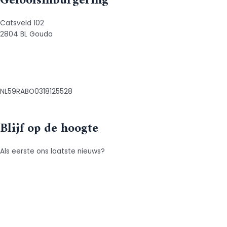
Geloofsinburgering
Catsveld 102
2804 BL Gouda
06 87348062
info@geloofsinburgering.nl
​NL59RABO0318125528
Blijf op de hoogte
Als eerste ons laatste nieuws?
Meld je aan.
Instagram
Facebook
LinkedIn