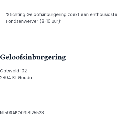
Vacature Fondsenwerver
‘Stichting Geloofsinburgering zoekt een enthousiaste
Fondsenwerver (8-16 uur)’
Read More
Geloofsinburgering
Catsveld 102
2804 BL Gouda
06 87348062
info@geloofsinburgering.nl
​NL59RABO0318125528