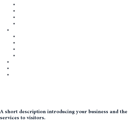
Events
Traumaverwerking
Op zoek naar contacten
Geloof
Voor kerken/organisaties
Gastvrij kerk zijn
Advies en materiaal
Voorgangers
Projecten
Nieuws
Shop
Contact
A short description introducing your business and the
services to visitors.