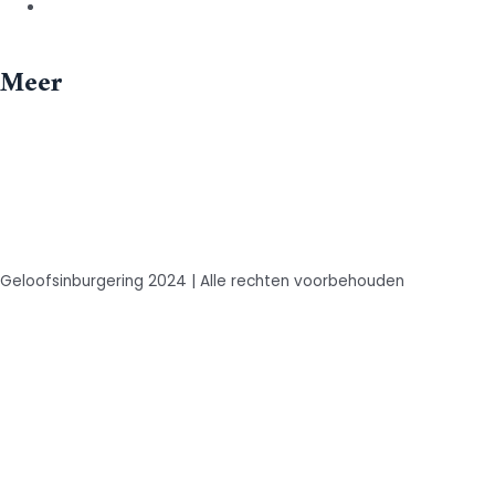
Contact
Meer
Vacatures
Jaarrapport
Links
Geloofsinburgering 2024 | Alle rechten voorbehouden