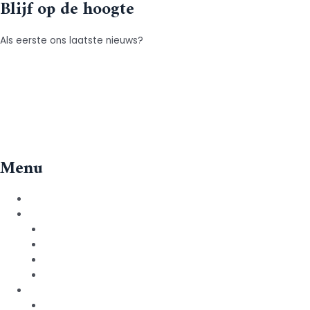
Blijf op de hoogte
Als eerste ons laatste nieuws?
Meld je aan.
Instagram
Facebook
LinkedIn
Menu
Over ons
Voor migranten
Events
Traumaverwerking
Op zoek naar contacten
Geloof
Voor kerken/organisaties
Gastvrij kerk zijn